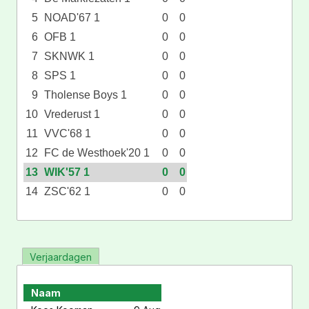
5
NOAD'67 1
0
0
6
OFB 1
0
0
7
SKNWK 1
0
0
8
SPS 1
0
0
9
Tholense Boys 1
0
0
10
Vrederust 1
0
0
11
VVC'68 1
0
0
12
FC de Westhoek'20 1
0
0
13
WIK'57 1
0
0
14
ZSC'62 1
0
0
Verjaardagen
Naam