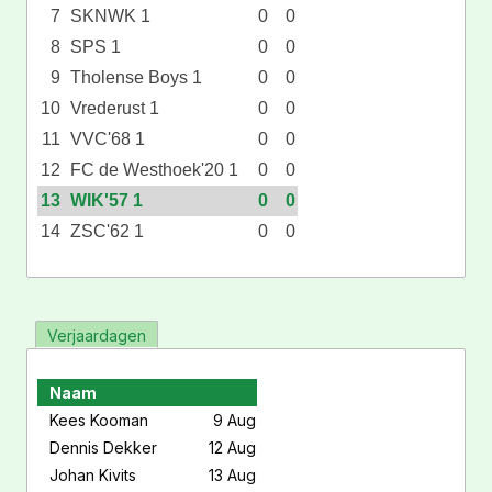
7
SKNWK 1
0
0
8
SPS 1
0
0
9
Tholense Boys 1
0
0
10
Vrederust 1
0
0
11
VVC'68 1
0
0
12
FC de Westhoek'20 1
0
0
13
WIK'57 1
0
0
14
ZSC'62 1
0
0
Verjaardagen
Naam
Kees Kooman
9 Aug
Dennis Dekker
12 Aug
Johan Kivits
13 Aug