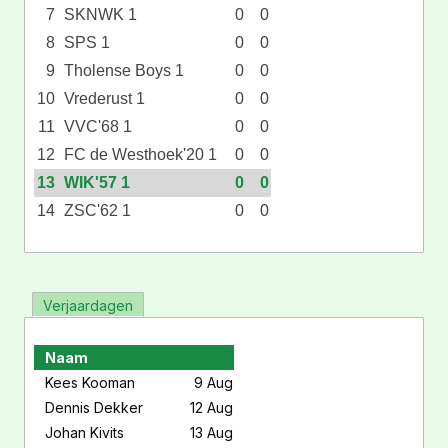
7
SKNWK 1
0
0
8
SPS 1
0
0
9
Tholense Boys 1
0
0
10
Vrederust 1
0
0
11
VVC'68 1
0
0
12
FC de Westhoek'20 1
0
0
13
WIK'57 1
0
0
14
ZSC'62 1
0
0
Verjaardagen
Naam
Kees Kooman
9 Aug
Dennis Dekker
12 Aug
Johan Kivits
13 Aug