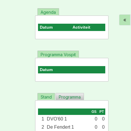
Agenda
Datum
Activiteit
Programma Vospit
Datum
Stand
Programma
GS
PT
1
DVO'60 1
0
0
2
De Fendert 1
0
0