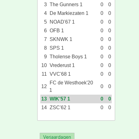
3
The Gunners 1
0
0
4
De Markiezaten 1
0
0
5
NOAD'67 1
0
0
6
OFB 1
0
0
7
SKNWK 1
0
0
8
SPS 1
0
0
9
Tholense Boys 1
0
0
10
Vrederust 1
0
0
11
VVC'68 1
0
0
FC de Westhoek'20
12
0
0
1
13
WIK'57 1
0
0
14
ZSC'62 1
0
0
Verjaardagen