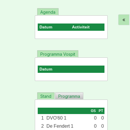
Agenda
Datum
Activiteit
Programma Vospit
Datum
Stand
Programma
GS
PT
1
DVO'60 1
0
0
2
De Fendert 1
0
0