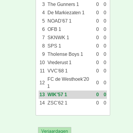
3
The Gunners 1
0
0
4
De Markiezaten 1
0
0
5
NOAD'67 1
0
0
6
OFB 1
0
0
7
SKNWK 1
0
0
8
SPS 1
0
0
9
Tholense Boys 1
0
0
10
Vrederust 1
0
0
11
VVC'68 1
0
0
FC de Westhoek'20
12
0
0
1
13
WIK'57 1
0
0
14
ZSC'62 1
0
0
Verjaardagen