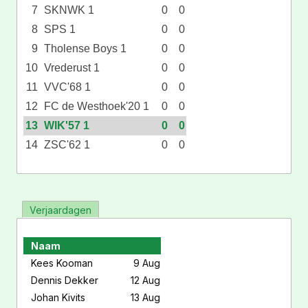
7
SKNWK 1
0
0
8
SPS 1
0
0
9
Tholense Boys 1
0
0
10
Vrederust 1
0
0
11
VVC'68 1
0
0
12
FC de Westhoek'20 1
0
0
13
WIK'57 1
0
0
14
ZSC'62 1
0
0
Verjaardagen
Naam
Kees Kooman
9 Aug
Dennis Dekker
12 Aug
Johan Kivits
13 Aug