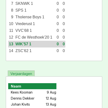
7
SKNWK 1
0
0
8
SPS 1
0
0
9
Tholense Boys 1
0
0
10
Vrederust 1
0
0
11
VVC'68 1
0
0
12
FC de Westhoek'20 1
0
0
13
WIK'57 1
0
0
14
ZSC'62 1
0
0
Verjaardagen
Naam
Kees Kooman
9 Aug
Dennis Dekker
12 Aug
Johan Kivits
13 Aug