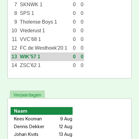
7
SKNWK 1
0
0
8
SPS 1
0
0
9
Tholense Boys 1
0
0
10
Vrederust 1
0
0
11
VVC'68 1
0
0
12
FC de Westhoek'20 1
0
0
13
WIK'57 1
0
0
14
ZSC'62 1
0
0
Verjaardagen
Naam
Kees Kooman
9 Aug
Dennis Dekker
12 Aug
Johan Kivits
13 Aug