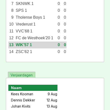
7
SKNWK 1
0
0
8
SPS 1
0
0
9
Tholense Boys 1
0
0
10
Vrederust 1
0
0
11
VVC'68 1
0
0
12
FC de Westhoek'20 1
0
0
13
WIK'57 1
0
0
14
ZSC'62 1
0
0
Verjaardagen
Naam
Kees Kooman
9 Aug
Dennis Dekker
12 Aug
Johan Kivits
13 Aug