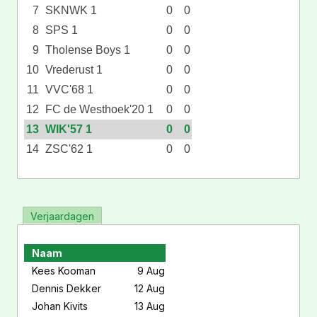
7
SKNWK 1
0
0
8
SPS 1
0
0
9
Tholense Boys 1
0
0
10
Vrederust 1
0
0
11
VVC'68 1
0
0
12
FC de Westhoek'20 1
0
0
13
WIK'57 1
0
0
14
ZSC'62 1
0
0
Verjaardagen
Naam
Kees Kooman
9 Aug
Dennis Dekker
12 Aug
Johan Kivits
13 Aug