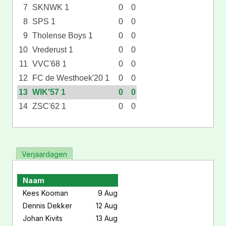
7
SKNWK 1
0
0
8
SPS 1
0
0
9
Tholense Boys 1
0
0
10
Vrederust 1
0
0
11
VVC'68 1
0
0
12
FC de Westhoek'20 1
0
0
13
WIK'57 1
0
0
14
ZSC'62 1
0
0
Verjaardagen
Naam
Kees Kooman
9 Aug
Dennis Dekker
12 Aug
Johan Kivits
13 Aug