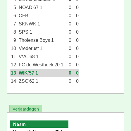
5
NOAD'67 1
0
0
6
OFB 1
0
0
7
SKNWK 1
0
0
8
SPS 1
0
0
9
Tholense Boys 1
0
0
10
Vrederust 1
0
0
11
VVC'68 1
0
0
12
FC de Westhoek'20 1
0
0
13
WIK'57 1
0
0
14
ZSC'62 1
0
0
Verjaardagen
Naam