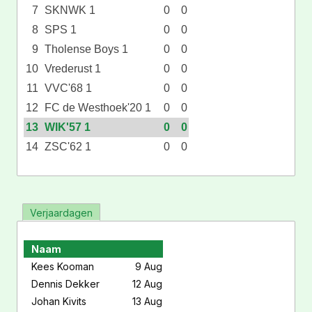
7
SKNWK 1
0
0
8
SPS 1
0
0
9
Tholense Boys 1
0
0
10
Vrederust 1
0
0
11
VVC'68 1
0
0
12
FC de Westhoek'20 1
0
0
13
WIK'57 1
0
0
14
ZSC'62 1
0
0
Verjaardagen
Naam
Kees Kooman
9 Aug
Dennis Dekker
12 Aug
Johan Kivits
13 Aug