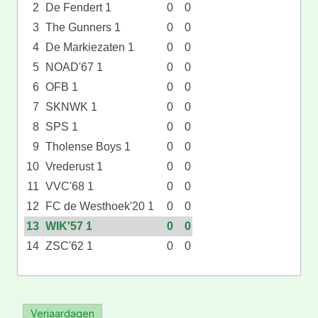
2
De Fendert 1
0
0
3
The Gunners 1
0
0
4
De Markiezaten 1
0
0
5
NOAD'67 1
0
0
6
OFB 1
0
0
7
SKNWK 1
0
0
8
SPS 1
0
0
9
Tholense Boys 1
0
0
10
Vrederust 1
0
0
11
VVC'68 1
0
0
12
FC de Westhoek'20 1
0
0
13
WIK'57 1
0
0
14
ZSC'62 1
0
0
Verjaardagen