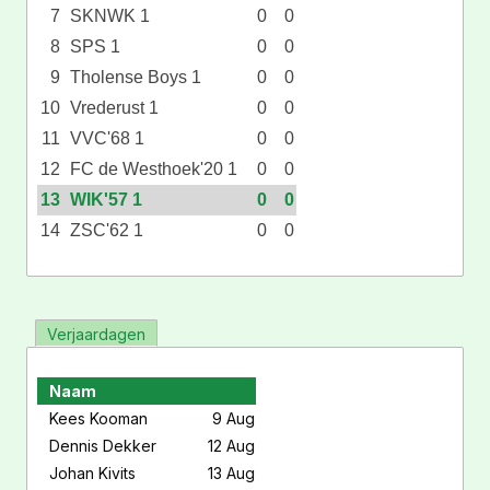
7
SKNWK 1
0
0
8
SPS 1
0
0
9
Tholense Boys 1
0
0
10
Vrederust 1
0
0
11
VVC'68 1
0
0
12
FC de Westhoek'20 1
0
0
13
WIK'57 1
0
0
14
ZSC'62 1
0
0
Verjaardagen
Naam
Kees Kooman
9 Aug
Dennis Dekker
12 Aug
Johan Kivits
13 Aug