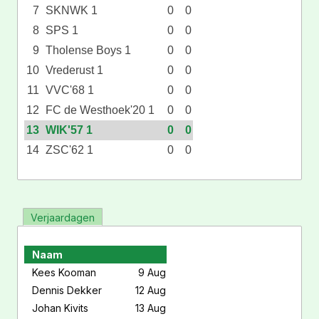
7
SKNWK 1
0
0
8
SPS 1
0
0
9
Tholense Boys 1
0
0
10
Vrederust 1
0
0
11
VVC'68 1
0
0
12
FC de Westhoek'20 1
0
0
13
WIK'57 1
0
0
14
ZSC'62 1
0
0
Verjaardagen
Naam
Kees Kooman
9 Aug
Dennis Dekker
12 Aug
Johan Kivits
13 Aug